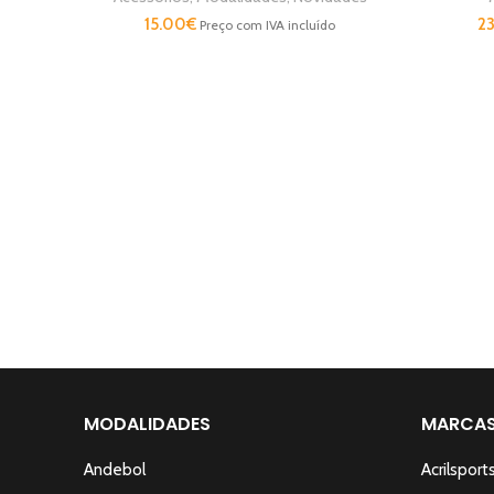
15.00
€
2
Preço com IVA incluído
MODALIDADES
MARCA
Andebol
Acrilsport