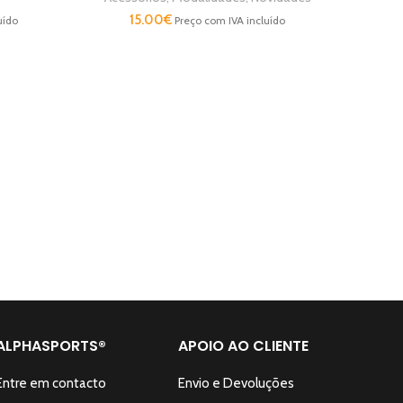
15.00
€
uído
Preço com IVA incluído
Aces
ALPHASPORTS®
APOIO AO CLIENTE
Entre em contacto
Envio e Devoluções