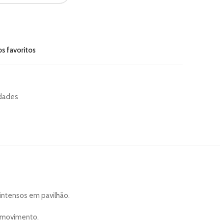
s favoritos
dades
 intensos em pavilhão.
a movimento.