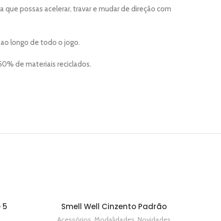
ra que possas acelerar, travar e mudar de direção com
ao longo de todo o jogo.
0% de materiais reciclados.
 5
Smell Well Cinzento Padrão
ADICIONAR
Acessórios
,
Modalidades
,
Novidades