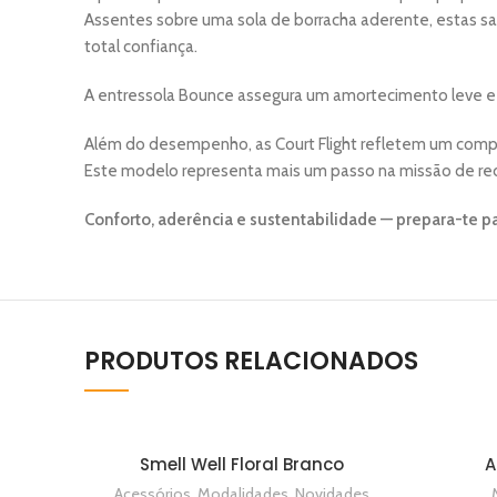
Assentes sobre uma sola de borracha aderente, estas sap
total confiança.
A entressola Bounce assegura um amortecimento leve e 
Além do desempenho, as Court Flight refletem um compro
Este modelo representa mais um passo na missão de redu
Conforto, aderência e sustentabilidade — prepara-te 
PRODUTOS RELACIONADOS
Smell Well Floral Branco
A
ADICIONAR
Acessórios
,
Modalidades
,
Novidades