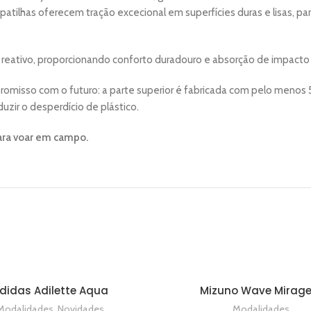
atilhas oferecem tração excecional em superfícies duras e lisas, pa
reativo, proporcionando conforto duradouro e absorção de impacto 
misso com o futuro: a parte superior é fabricada com pelo menos 5
zir o desperdício de plástico.
para voar em campo.
didas Adilette Aqua
Mizuno Wave Mirage
VER OPÇÕES
VER OPÇÕES
Modalidades
,
Novidades
Modalidades