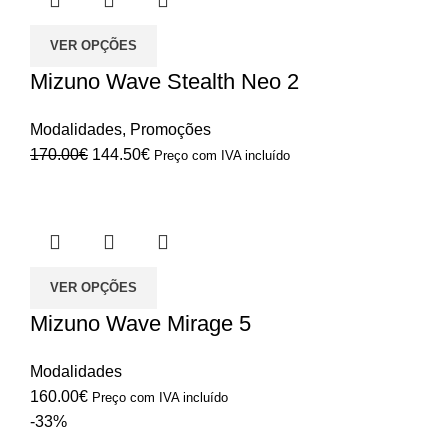
VER OPÇÕES
Mizuno Wave Stealth Neo 2
Modalidades
,
Promoções
O
O
170.00
€
144.50
€
Preço com IVA incluído
preço
preço
original
atual
era:
é:
170.00€.
144.50€.
VER OPÇÕES
Mizuno Wave Mirage 5
Modalidades
160.00
€
Preço com IVA incluído
-33%