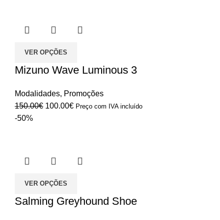
VER OPÇÕES
Mizuno Wave Luminous 3
Modalidades
,
Promoções
O
O
150.00
€
100.00
€
Preço com IVA incluído
preço
preço
-50%
original
atual
era:
é:
150.00€.
100.00€.
VER OPÇÕES
Salming Greyhound Shoe