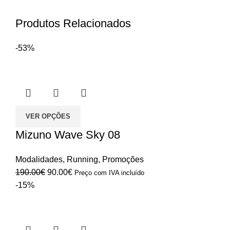
Produtos Relacionados
-53%
VER OPÇÕES
Mizuno Wave Sky 08
Modalidades
,
Running
,
Promoções
O
O
190.00
€
90.00
€
Preço com IVA incluído
preço
preço
-15%
original
atual
era:
é:
190.00€.
90.00€.