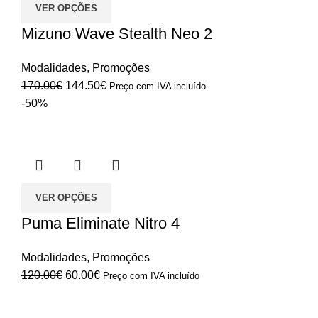
VER OPÇÕES
Mizuno Wave Stealth Neo 2
Modalidades
,
Promoções
O
O
170.00
€
144.50
€
Preço com IVA incluído
preço
preço
-50%
original
atual
era:
é:
170.00€.
144.50€.
VER OPÇÕES
Puma Eliminate Nitro 4
Modalidades
,
Promoções
O
O
120.00
€
60.00
€
Preço com IVA incluído
preço
preço
original
atual