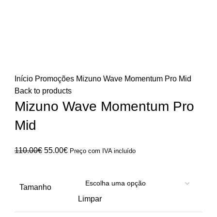
Click to enlarge
Início
Promoções
Mizuno Wave Momentum Pro Mid
Back to products
Mizuno Wave Momentum Pro
Mid
O
O
110.00
€
55.00
€
Preço com IVA incluído
preço
preço
original
atual
era:
é:
Tamanho
110.00€.
55.00€.
Limpar