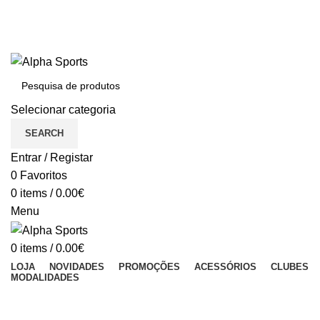
BEM VINDO À ALPHASPORTS®
Portes Gratuitos em compras iguais ou superiores a 150€
Dúvidas: (+351) 213 011 023 (Chamada para a rede fixa nacional)
BEM VINDO À ALPHA SPORTS
Selecionar categoria
SEARCH
Entrar / Registar
0
Favoritos
0
items
/
0.00
€
Menu
0
items
/
0.00
€
LOJA
NOVIDADES
PROMOÇÕES
ACESSÓRIOS
CLUBES
MODALIDADES
-50%