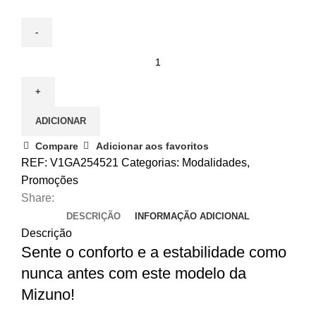
Quantidade
de
Mizuno
Wave
ADICIONAR
Momentum
Pro
Compare
Adicionar aos favoritos
Mid
REF:
V1GA254521
Categorias:
Modalidades
,
Promoções
Share:
DESCRIÇÃO
INFORMAÇÃO ADICIONAL
Descrição
Sente o conforto e a estabilidade como
nunca antes com este modelo da
Mizuno!