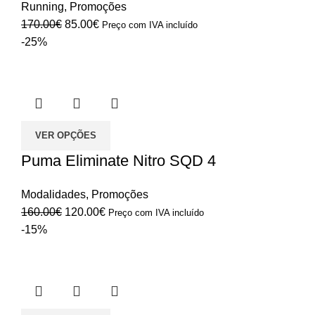
Running
,
Promoções
O
O
170.00
€
85.00
€
Preço com IVA incluído
preço
preço
-25%
original
atual
era:
é:
170.00€.
85.00€.
VER OPÇÕES
Puma Eliminate Nitro SQD 4
Modalidades
,
Promoções
O
O
160.00
€
120.00
€
Preço com IVA incluído
preço
preço
-15%
original
atual
era:
é:
160.00€.
120.00€.