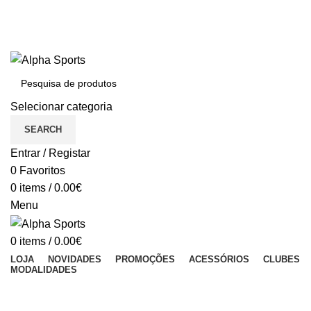
BEM VINDO À ALPHASPORTS®
Portes Gratuitos em compras iguais ou superiores a 150€
Dúvidas: (+351) 213 011 023 (Chamada para a rede fixa nacional)
BEM VINDO À ALPHA SPORTS
Selecionar categoria
SEARCH
Entrar / Registar
0
Favoritos
0
items
/
0.00
€
Menu
0
items
/
0.00
€
LOJA
NOVIDADES
PROMOÇÕES
ACESSÓRIOS
CLUBES
MODALIDADES