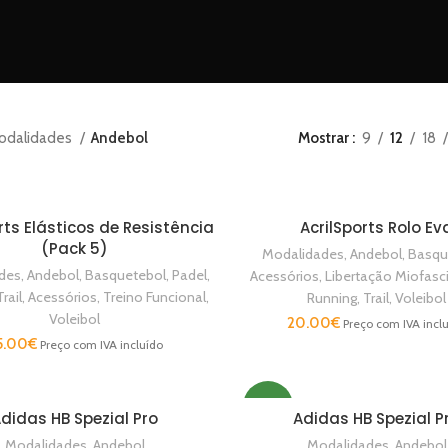
odalidades
Andebol
Mostrar
9
12
18
rts Elásticos de Resistência
AcrilSports Rolo Ev
ADICIONAR
ADICIONAR
(Pack 5)
Modalidades
,
Andebol
,
Basqu
des
,
Andebol
,
Basquetebol
,
Padel
,
Acessórios
,
Libertação Miofasci
Trail
,
Acessórios
,
Treino Funcional
,
Running
,
Trail
,
Voleibol
Voleibol
20.00
€
Preço com IVA incl
5.00
€
Preço com IVA incluído
NEW
didas HB Spezial Pro
Adidas HB Spezial P
VER OPÇÕES
VER OPÇÕES
Modalidades
,
Andebol
Modalidades
,
Andebol