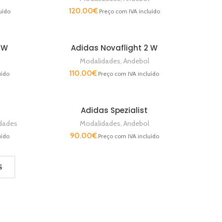
120.00
€
uído
Preço com IVA incluído
 W
Adidas Novaflight 2 W
VER OPÇÕES
Modalidades
,
Andebol
110.00
€
uído
Preço com IVA incluído
Adidas Spezialist
VER OPÇÕES
dades
Modalidades
,
Andebol
90.00
€
uído
Preço com IVA incluído
S