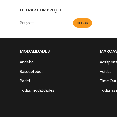
36
FILTRAR POR PREÇO
37
37 1/3
Preço:
—
FILTRAR
Preço
Preço
38
mínimo
máximo
39
41
MODALIDADES
MARCA
42
Andebol
Acrilsport
42 2/3
Basquetebol
Adidas
43
Padel
Time Out
43 1/3
Todas modalidades
Todas as 
44
44 2/3
44.5