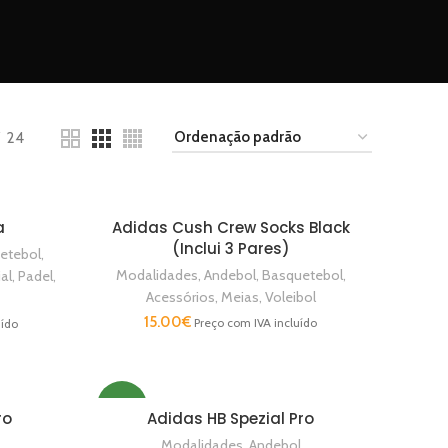
24
a
Adidas Cush Crew Socks Black
VER OPÇÕES
(Inclui 3 Pares)
etebol
,
Modalidades
,
Andebol
,
Basquetebol
,
al
,
Padel
,
Acessórios
,
Meias
,
Voleibol
15.00
€
Preço com IVA incluído
uído
NEW
ro
Adidas HB Spezial Pro
VER OPÇÕES
Modalidades
,
Andebol