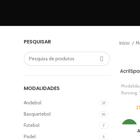
PESQUISAR
Início
M
AcrilSpo
Modalida
MODALIDADES
Running
,
Andebol
37
2
Basquetebol
10
Futebol
7
NEW
A
Padel
5