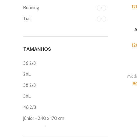
12
Running
3
Trail
3
A
Voleibol
14
12
TAMANHOS
36 2/3
2XL
Moda
9
38 2/3
3XL
46 2/3
Júnior - 240 x 170 cm
Tamanho Único