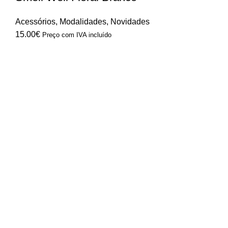
Acessórios
,
Modalidades
,
Novidades
15.00
€
Preço com IVA incluído
Modalidades
Andebol
Basquetebol
Padel
Todas modalidades
Marcas
Acrilsports
Adidas
Time Out