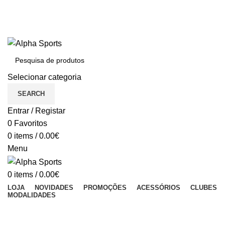
BEM VINDO À ALPHASPORTS®
Portes Gratuitos em compras iguais ou superiores a 150€
Dúvidas: (+351) 213 011 023 (Chamada para a rede fixa nacional)
BEM VINDO À ALPHA SPORTS
Selecionar categoria
SEARCH
Entrar / Registar
0
Favoritos
0
items
/
0.00
€
Menu
0
items
/
0.00
€
LOJA
NOVIDADES
PROMOÇÕES
ACESSÓRIOS
CLUBES
MODALIDADES