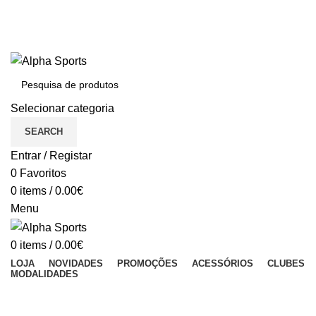
BEM VINDO À ALPHASPORTS®
Portes Gratuitos em compras iguais ou superiores a 150€
Dúvidas: (+351) 213 011 023 (Chamada para a rede fixa nacional)
BEM VINDO À ALPHA SPORTS
Selecionar categoria
SEARCH
Entrar / Registar
0
Favoritos
0
items
/
0.00
€
Menu
0
items
/
0.00
€
LOJA
NOVIDADES
PROMOÇÕES
ACESSÓRIOS
CLUBES
MODALIDADES