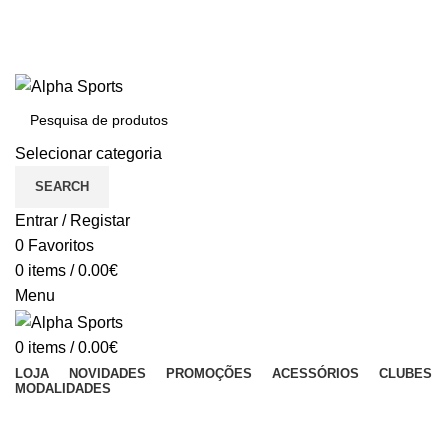
BEM VINDO À ALPHASPORTS®
Portes Gratuitos em compras iguais ou superiores a 150€
Dúvidas: (+351) 213 011 023 (Chamada para a rede fixa nacional)
BEM VINDO À ALPHA SPORTS
Selecionar categoria
SEARCH
Entrar / Registar
0
Favoritos
0
items
/
0.00
€
Menu
0
items
/
0.00
€
LOJA
NOVIDADES
PROMOÇÕES
ACESSÓRIOS
CLUBES
MODALIDADES
Accessories