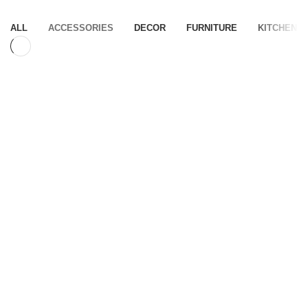
HOME
PORTFOLIO
ALL
ACCESSORIES
DECOR
FURNITURE
KITCHEN
Accessories
Imperdiet mauris a nontin
Accessories
Potenti parturient parturie